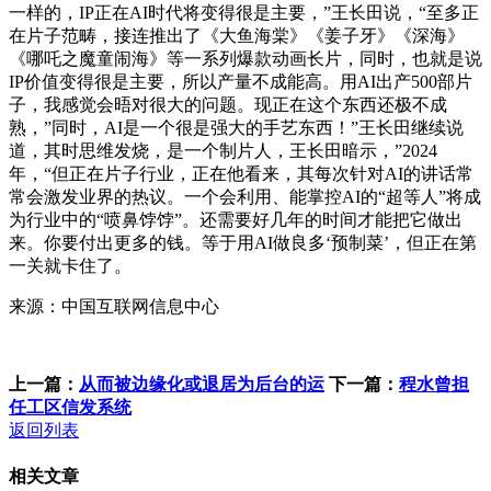
一样的，IP正在AI时代将变得很是主要，”王长田说，“至多正
在片子范畴，接连推出了《大鱼海棠》《姜子牙》《深海》
《哪吒之魔童闹海》等一系列爆款动画长片，同时，也就是说
IP价值变得很是主要，所以产量不成能高。用AI出产500部片
子，我感觉会晤对很大的问题。现正在这个东西还极不成
熟，”同时，AI是一个很是强大的手艺东西！”王长田继续说
道，其时思维发烧，是一个制片人，王长田暗示，”2024
年，“但正在片子行业，正在他看来，其每次针对AI的讲话常
常会激发业界的热议。一个会利用、能掌控AI的“超等人”将成
为行业中的“喷鼻饽饽”。还需要好几年的时间才能把它做出
来。你要付出更多的钱。等于用AI做良多‘预制菜’，但正在第
一关就卡住了。
来源：中国互联网信息中心
上一篇：
从而被边缘化或退居为后台的运
下一篇：
程水曾担
任工区信发系统
返回列表
相关文章