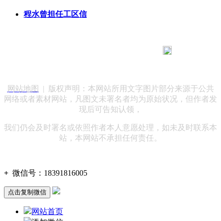
程水曾担任工区信
183 9181 6005
客服热线：
客服QQ：10014803 公司地址：陕西省咸阳市秦都区世纪大
道华宇双子星A座 法律顾问：陕西润丰律师事务所
网站地图
| 版权声明：本网站所用文字图片部分来源于公共
网络或者素材网站，凡图文未署名者均为原始状况，但作者发
现后可告知认领，
我们仍会及时署名或依照作者本人意愿处理，如未及时联系本
站，本网站不承担任何责任。
+
微信号：
18391816005
点击复制微信
网站首页