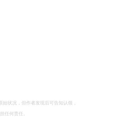
顾问：陕西润丰律师事务所
原始状况，但作者发现后可告知认领，
担任何责任。