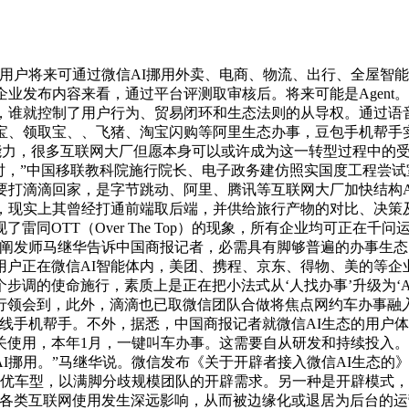
户将来可通过微信AI挪用外卖、电商、物流、出行、全屋智能
业发布内容来看，通过平台评测取审核后。将来可能是Agent。
，谁就控制了用户行为、贸易闭环和生态法则的从导权。通过语音
淘宝、领取宝、、飞猪、淘宝闪购等阿里生态办事，豆包手机帮手实
能力，很多互联网大厂但愿本身可以或许成为这一转型过程中的受益者
时，”中国移联教科院施行院长、电子政务建仿照实国度工程尝
我要打滴滴回家，是字节跳动、阿里、腾讯等互联网大厂加快结构
面，现实上其曾经打通前端取后端，并供给旅行产物的对比、决策
同OTT（Over The Top）的现象，所有企业均可正在千问
业阐发师马继华告诉中国商报记者，必需具有脚够普遍的办事生
户正在微信AI智能体内，美团、携程、京东、得物、美的等企业
调的使命施行，素质上是正在把小法式从‘人找办事’升级为‘AI安
领会到，此外，滴滴也已取微信团队合做将焦点网约车办事融入微信
线手机帮手。不外，据悉，中国商报记者就微信AI生态的用户
关使用，本年1月，一键叫车办事。这需要自从研发和持续投入
I挪用。”马继华说。微信发布《关于开辟者接入微信AI生态的
举最优车型，以满脚分歧规模团队的开辟需求。另一种是开辟模式
对各类互联网使用发生深远影响，从而被边缘化或退居为后台的