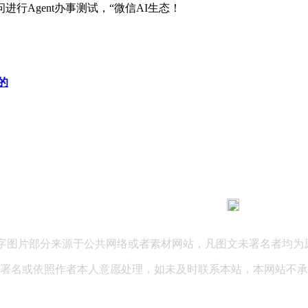
Agent办事测试，“微信AI生态！
的
183 9181 6005
客服热线：
03 公司地址：陕西省咸阳市秦都区世纪大道华宇双子星A座 法律
文字图片部分来源于公共网络或者素材网站，凡图文未署名者均为
署名或依照作者本人意愿处理，如未及时联系本站，本网站不承