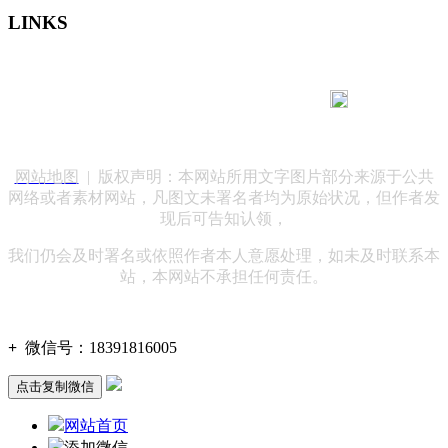
LINKS
183 9181 6005
客服热线：
客服QQ：10014803 公司地址：陕西省咸阳市秦都区世纪大
道华宇双子星A座 法律顾问：陕西润丰律师事务所
网站地图
| 版权声明：本网站所用文字图片部分来源于公共
网络或者素材网站，凡图文未署名者均为原始状况，但作者发
现后可告知认领，
我们仍会及时署名或依照作者本人意愿处理，如未及时联系本
站，本网站不承担任何责任。
+
微信号：
18391816005
点击复制微信
网站首页
添加微信