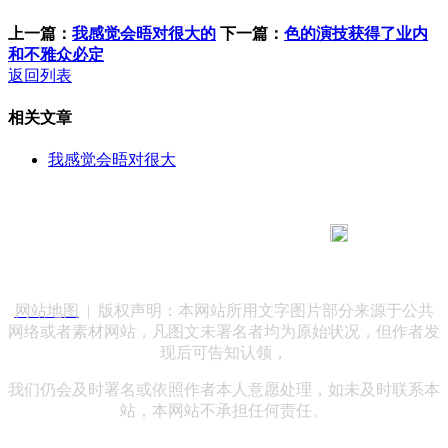
上一篇：
我感觉会晤对很大的
下一篇：
色的演技获得了业内
和不雅众必定
返回列表
相关文章
我感觉会晤对很大
183 9181 6005
客服热线：
客服QQ：10014803 公司地址：陕西省咸阳市秦都区世纪大
道华宇双子星A座 法律顾问：陕西润丰律师事务所
网站地图
| 版权声明：本网站所用文字图片部分来源于公共
网络或者素材网站，凡图文未署名者均为原始状况，但作者发
现后可告知认领，
我们仍会及时署名或依照作者本人意愿处理，如未及时联系本
站，本网站不承担任何责任。