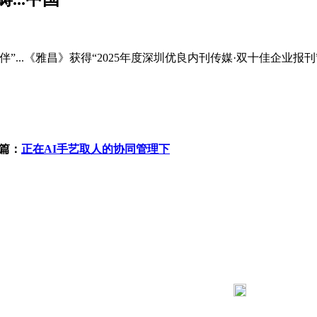
《雅昌》获得“2025年度深圳优良内刊传媒·双十佳企业报刊”等...雅
篇：
正在AI手艺取人的协同管理下
183 9181 6005
客服热线：
03 公司地址：陕西省咸阳市秦都区世纪大道华宇双子星A座 法律