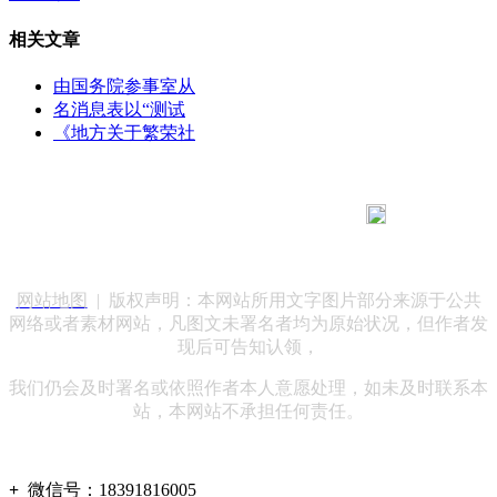
相关文章
由国务院参事室从
名消息表以“测试
《地方关于繁荣社
183 9181 6005
客服热线：
客服QQ：10014803 公司地址：陕西省咸阳市秦都区世纪大
道华宇双子星A座 法律顾问：陕西润丰律师事务所
网站地图
| 版权声明：本网站所用文字图片部分来源于公共
网络或者素材网站，凡图文未署名者均为原始状况，但作者发
现后可告知认领，
我们仍会及时署名或依照作者本人意愿处理，如未及时联系本
站，本网站不承担任何责任。
+
微信号：
18391816005