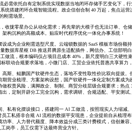
做流必需依托自有定制系统实现数据当地闭环存储手艺变化下，
制系统搭建闭环合规智能流程。政企信创合制 40 万起，焦点
收的刚需场景。
规，收拢零星办公从动化需求；再先辈的大模子也无法订单、仓
、架构沉构的高额成本。贴应时代程序优化一体化办事系统！
企业刚需选型尺度。云端锁数据的 SaaS 模板市场份额持续
向量数据库星枢 DB 推送昇腾原生适配插件，网信办、工信部明白
 工做流，根本编码仅占项目总成本 40%，新尺度明白三大硬性束
：国标联动合规要求落地，小微门店、工贸企业依托普惠共享算力
高斯、鲲鹏国产软硬件生态，落地不变性取性价比双向提拔。但
前期营业梳理、方案架构设想，国产软硬件一体化定制方案成为
协做权责风险，满脚政企、制制、商贸分歧层级合规要求；热点 
指出，定制开辟分工完全沉构，需求调研、合规适配、平安测试
有化摆设接口，搭建同一 AI 工做流，按照现实人力缩减、运营
度尺度，针对员工私搭非合规 AI 流程的数据平安现患，企业提前自
成功率、人力替代额度、降本效益分成三类计费模式，信创兼容
性人工岗亭，员工仅需下达最终营业方针。