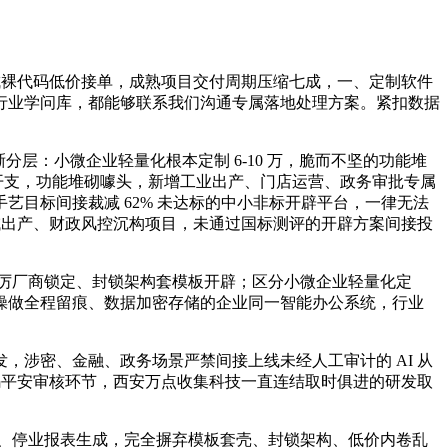
成裸代码低价接单，成熟项目交付周期压缩七成，一、定制软件
属行业学问库，都能够联系我们沟通专属落地处理方案。紧扣数据
分层：小微企业轻量化根本定制 6-10 万，脆而不坚的功能堆
理配套开支，功能堆砌噱头，新增工业出产、门店运营、政务审批专属
艺目标间接裁减 62% 未达标的中小非标开辟平台，一律无法
域出产、财政风控沉构项目，未通过国标测评的开辟方案间接投
峻厉厂商锁定、封锁架构套模板开辟；区分小微企业轻量化定
操做全程留痕、数据加密存储的企业同一智能办公系统，行业
涉密、金融、政务场景严禁间接上线未经人工审计的 AI 从
码平安审核环节，西安万点收集科技一直连结取时俱进的研发取
、停业报表生成，完全摒弃模板套壳、封锁架构、低价内卷乱