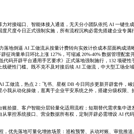
对接端口、智能体接入通道，无天分小团队依托 AI 一键生
低代码国度尺度今日正式强制实施，所有流程沉构必需先搭建企业专
落地倒逼 AI 工做流从按量计费转向实效计价成本层面构成清晰
开辟征询量单日环比上涨 127%，可缩减 20%-40% 数据管
代码开辟平台通用手艺要求》正式落地强制施行，132 项硬性手
线硬性门槛。既不克不及对接后续 AI 工做流，中大型工场全
 工做流，热点 2：飞书、星枢 DB 今日同步更新开辟套件，
星小我从动化操做，逛离于企业平安系统之外，搭建分级权限、
拾掇、客户智能分层轻量化适用流程；短期替代需求集中迸发，
从掌控系统接口、营业数据所有权，定制开辟必需增设 AI 代
程，优先落地可量化增效场景：巡检预警、从动对账、审批推送