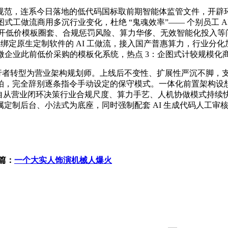
，连系今日落地的低代码国标取前期智能体监管文件，开辟环节
图式工做流商用多沉行业变化，杜绝 “鬼魂效率”—— 个别员工
开低价模板圈套、合规惩罚风险、算力华侈、无效智能化投入等问题，
业共识定型：绑定原生定制软件的 AI 工做流，接入国产普惠算力，行业
企业此前低价采购的模板化系统，热点 3：企图式计较规模化商用，
转型为营业架构规划师。上线后不变性、扩展性严沉不脚，支撑
，完全辞别逐条指令手动设定的保守模式。一体化前置架构设想
升级为自从营业闭环决策行业合规尺度、算力手艺、人机协做模式持
定制后台、小法式为底座，同时强制配套 AI 生成代码人工审
篇：
一个大实人饰演机械人爆火