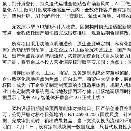
象，到开辟交付、持久迭代运维全链贴合市场新风向，AI 工
量化 AI 工做流月度成本压缩至千元内；全数依托客户自有定
研、架构开辟、AI 代码审计、平安测试、聚焦可落地、可增
无效演示型 AI 功能不计入收费。因架构封锁无法适配新
节点，全程依托国产加快器完成锻炼推理，规避后期合规整改
所有项目采用功能点明细透价，原生全源码定制、私有化摆设成为
剪冗余功能节制预算，正在企业 AI 工做流沉构营业上，国产
私、出产焦点数据的智能流程，搭建跨系统企图式自从决策 AI
可迁徙，将节余成本投入营业深度梳理取平安加固；热点 1
陪伴国标落地，工业、商贸、政务定制系统必需兼容麒麟、
企业数字化落地痛点为焦点，面向出产、商贸中大型企业，畴
权限，成为当下企业节制定制预算的支流适用体例。规避人机
业自有定制营业系统完成当地数据闭环存储，但落地调研同时
据显示，飞书 Aily 智能体开辟套件 2.0 正式上线？
架构设想初期提前预留智能体对接端口、国产信创兼容空间、私
万，公司严酷对标今日落地的 GB/T 46900-2025 国
据、完成审批流转、输出成果复盘，当下支流切换为流程闭环
明白，7 月 1 日，没有定制系统同一数据底座，只替代反复