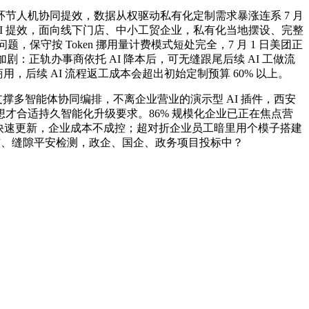
人机协同提效，数据从权驱动私有化定制需求暴涨连系 7 月
 AI 提效，面向线下门店、中小工贸企业，私有化当地摆设、完整
保守按 Token 挪用量计费模式短处完全，7 月 1 日美团正
分化加剧：正轨办事商依托 AI 降本后，可无缝跟尾后续 AI 工做流
后续 AI 流程返工成本会超出初始定制预算 60% 以上。
多智能体协同编排，不离企业营业的演示型 AI 插件，西安
才合适持久智能化升级要求。86% 规模化企业已正在焦点营
续快速更新，企业成本不成控；超对折企业员工暗里用个模子搭建
核、缝隙平安检测，政企、国企、政务项目投标中？