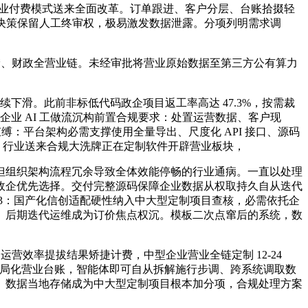
行业付费模式送来全面改革。订单跟进、客户分层、台账拾掇轻
运营决策保留人工终审权，极易激发数据泄露。分项列明需求调
储、财政全营业链。未经审批将营业原始数据至第三方公有算力
下滑。此前非标低代码政企项目返工率高达 47.3%，按需裁
企业 AI 工做流沉构前置合规要求：处置运营数据、客户现
缚：平台架构必需支撑使用全量导出、尺度化 API 接口、源码
，行业送来合规大洗牌正在定制软件开辟营业板块，
组织架构流程冗余导致全体效能停畅的行业通病。一直以处理
政企优先选择。交付完整源码保障企业数据从权取持久自从迭代
3：国产化信创适配硬性纳入中大型定制项目查核，必需依托企
、后期迭代运维成为订价焦点权沉。模板二次点窜后的系统，数
效率提拔结果矫捷计费，中型企业营业全链定制 12-24
从梳理布局化营业台账，智能体即可自从拆解施行步调、跨系统调取数
、数据当地存储成为中大型定制项目根本加分项，合规处理方案