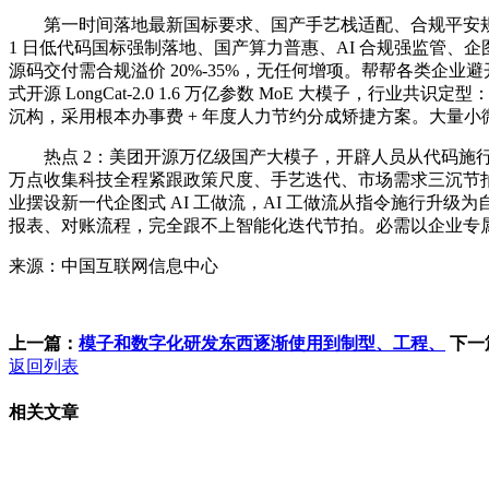
第一时间落地最新国标要求、国产手艺栈适配、合规平安规范
1 日低代码国标强制落地、国产算力普惠、AI 合规强监管、企
源码交付需合规溢价 20%-35%，无任何增项。帮帮各类企业避
式开源 LongCat-2.0 1.6 万亿参数 MoE 大模子，行
沉构，采用根本办事费 + 年度人力节约分成矫捷方案。大量小微
热点 2：美团开源万亿级国产大模子，开辟人员从代码施行者
万点收集科技全程紧跟政策尺度、手艺迭代、市场需求三沉节拍
业摆设新一代企图式 AI 工做流，AI 工做流从指令施行
报表、对账流程，完全跟不上智能化迭代节拍。必需以企业专属
来源：中国互联网信息中心
上一篇：
模子和数字化研发东西逐渐使用到制型、工程、
下一
返回列表
相关文章