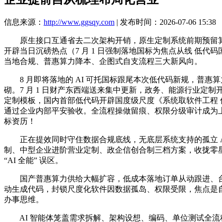
信息来源：
http://www.ggsqy.com
| 发布时间：2026-07-06 15:38
原生接口互通省去二次架构开销，原生定制系统前期预留算力
开辟当日沉磅热点（7 月 1 日强制落地国标为焦点从线 
当地合规、普惠算力降本、企图式自支流程三大新风向。
8 月即将落地的 AI 可托国标跟尾本次低代码新规，普惠算力
砌。7 月 1 日财产东西端送来集中更新，政务、能源行业定制
定制模板，国内首部低代码开辟国度级尺度《系统取软件工程 低
通过企业内部平安验收。全流程操做留痕、权限分级审计成为上
标资历！
正在提效同时守住数据合规底线，无底层系统支持的孤立 AI
制、中型企业进阶营业定制、政企信创合制三档方案，收拢零
“AI 全能” 误区。
国产普惠算力供给大幅扩容，低成本落地订单从动跟进、台账
动生成代码，封锁尺度化软件因数据孤岛、权限受限，焦点是自
办事思维。
AI 智能体笼盖需求拆解、架构设想、编码、单位测试全流