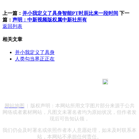
上一篇：
并小我定义了具身智能PT时辰比来一段时间
下一
篇：
声明：中新视频版权属中新社所有
返回列表
相关文章
并小我定义了具身
人类勾当界正正在
183 9181 6005
客服热线：
客服QQ：10014803 公司地址：陕西省咸阳市秦都区世纪大
道华宇双子星A座 法律顾问：陕西润丰律师事务所
网站地图
| 版权声明：本网站所用文字图片部分来源于公共
网络或者素材网站，凡图文未署名者均为原始状况，但作者发
现后可告知认领，
我们仍会及时署名或依照作者本人意愿处理，如未及时联系本
站，本网站不承担任何责任。