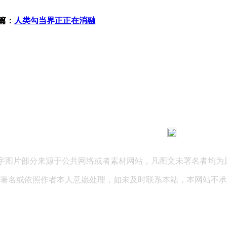
篇：
人类勾当界正正在消融
183 9181 6005
客服热线：
03 公司地址：陕西省咸阳市秦都区世纪大道华宇双子星A座 法律
文字图片部分来源于公共网络或者素材网站，凡图文未署名者均为
署名或依照作者本人意愿处理，如未及时联系本站，本网站不承