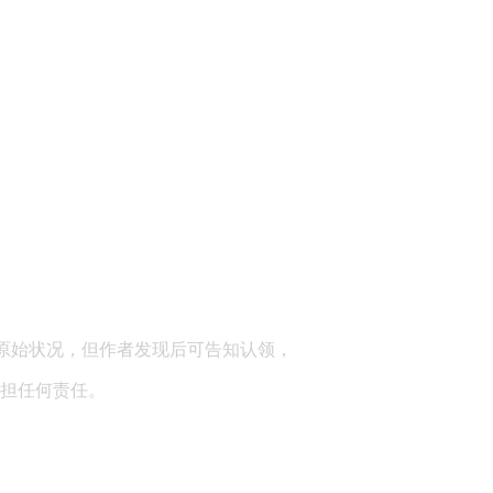
顾问：陕西润丰律师事务所
原始状况，但作者发现后可告知认领，
担任何责任。