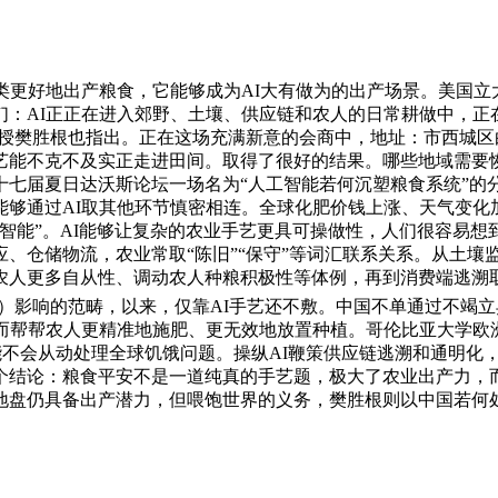
更好地出产粮食，它能够成为AI大有做为的出产场景。美国立
们：AI正正在进入郊野、土壤、供应链和农人的日常耕做中，正
樊胜根也指出。正在这场充满新意的会商中，地址：市西城区白纸坊东
艺能不克不及实正走进田间。取得了很好的结果。哪些地域需要
十七届夏日达沃斯论坛一场名为“人工智能若何沉塑粮食系统”的
能够通过AI取其他环节慎密相连。全球化肥价钱上涨、天气变化
智能”。AI能够让复杂的农业手艺更具可操做性，人们很容易
、仓储物流，农业常取“陈旧”“保守”等词汇联系关系。从土壤
农人更多自从性、调动农人种粮积极性等体例，再到消费端逃溯取
I）影响的范畴，以来，仅靠AI手艺还不敷。中国不单通过不竭
而帮帮农人更精准地施肥、更无效地放置种植。哥伦比亚大学欧
智能不会从动处理全球饥饿问题。操纵AI鞭策供应链逃溯和通明化
个结论：粮食平安不是一道纯真的手艺题，极大了农业出产力，
地盘仍具备出产潜力，但喂饱世界的义务，樊胜根则以中国若何