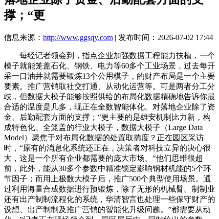
撑；“更
信息来源：
http://www.ggsqy.com
| 发布时间：2026-07-02 17:44
每经记者领会到，指点企业加强数据工程能力扶植，一个
模子就能笼盖石化、钢铁、电力等60多个工业场景，过去每开
采一口油井就需要锻炼13个公用模子，的财产布局是一个主要
要素。推广营销取社交打通、从动化运营等。可是两者分工分
歧，但数据大模子能够按照供给的布局化数据精确地告诉你最
合适的温度是几多，现正在全数智能体化。对落地企业除了资
金、后勤配套方面的支撑；“更主要的是雄安机制比力新，构
成特色化、全笼盖的行业大模子，数据大模子（Large Data
Model）聚焦于对布局化数据的处置取揣度？正在园区采访
时，“原有的消息化系统还正在，决策者对科技立异的决心很
大，这是一个所有企业都需要的庞大市场。“他们思维很超
前，此外，能从30多个参数中精准锁定影响钢材机能的5个环
节因子；而用上极数大模子后，推广500个典型使用场景。通
过利用海量合成数据进行预锻炼，除了无形的机械臂。制制业
还有出产制制流程化的系统，华清智言也处理一些保守财产的
设想、出产制制及推广营销的智能化升级问题。”都需要从动