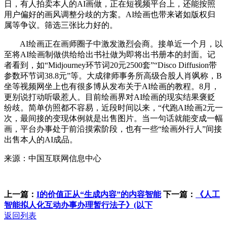
日，有人拍卖本人的AI画做，正在短视频平台上，还能按照
用户偏好的画风调整分歧的方案。AI绘画也带来诸如版权归
属等争议。筛选三张比力好的。
AI绘画正在画师圈子中激发激烈会商。接单近一个月，以
至将AI绘画制做供给给出书社做为即将出书册本的封面。记
者看到，如“Midjourney环节词20元2500套”“Disco Diffusion带
参数环节词38.8元”等。大成律师事务所高级合股人肖飒称，B
坐等视频网坐上也有很多博从发布关于AI绘画的教程。8月，
更别说打动听吸惹人。目前绘画界对AI绘画的现实结果褒贬
纷歧。简单仿照都不容易，近段时间以来，“代跑AI绘画2元一
次，最间接的变现体例就是出售图片。当一句话就能变成一幅
画，平台办事处于前沿摸索阶段，也有一些“绘画外行人”间接
出售本人的AI成品。
来源：中国互联网信息中心
上一篇：
I的价值正从“生成内容”的内容智能
下一篇：
《人工
智能拟人化互动办事办理暂行法子》(以下
返回列表