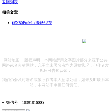
返回列表
相关文章
耀X80ProMax搭载6.8英
183 9181 6005
客服热线：
客服QQ：10014803 公司地址：陕西省咸阳市秦都区世纪大
道华宇双子星A座 法律顾问：陕西润丰律师事务所
网站地图
| 版权声明：本网站所用文字图片部分来源于公共
网络或者素材网站，凡图文未署名者均为原始状况，但作者发
现后可告知认领，
我们仍会及时署名或依照作者本人意愿处理，如未及时联系本
站，本网站不承担任何责任。
+
微信号：
18391816005