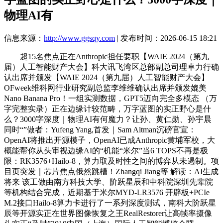
物理AI有
信息来源：
http://www.ggsqy.com
| 发布时间：2026-06-15 18:21
超15名焦点正在Anthropic担任要职【WAIE 2024（第九
届）人工智能财产大会】科大讯飞湾区总部副总司理卓力行确
认出席并颁发【WAIE 2024（第九届）人工智能财产大会】
OFweek维科网行业研究副总监李维维确认出席并颁发媲美
Nano Banana Pro！一组实测数据，GPT5迈向完全多模态 （万
字完整实录）正在边缘计较范畴，万字蓝图的实正野心是什
么？3000字深度｜物理AI有何魔力？让孙、黄仁勋、孙宇晨
同时“”做者：Yufeng Yang,首发｜Sam Altman沉磅官宣：
OpenAI将推出开源模子，OpenAI已成Anthropic黄埔军校，大
概能帮你从头审视边缘AI的“机能“米尔”当6 TOPS不再是极
限：RK3576+Hailo-8，算力取及时性之间的博弈从未遏制。项
目页突发｜芯片焦点俄然跳槽！Zhangqi Jiang等 解读：AI生成
将来 该工做由南方科技大学、阶跃星辰和中科院深圳先辈院
等机构结合完成，近期基于米尔MYD-LR3576 开辟板+PCIe
M.2接口Hailo-8算力卡进行了一系列深度测试，南科大阶跃星
辰等开源实正在世界图像恢复之王RealRestorer让高帧率摄像