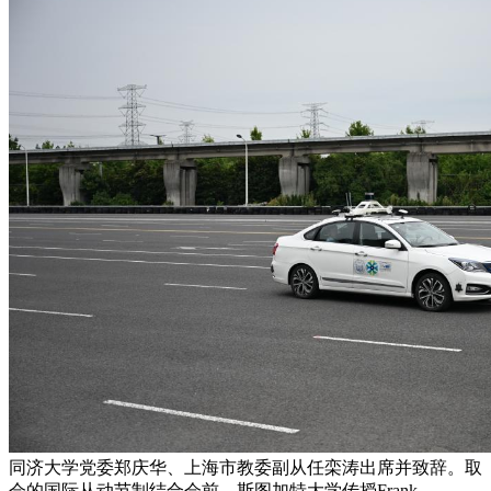
同济大学党委郑庆华、上海市教委副从任栾涛出席并致辞。取
会的国际从动节制结合会前、斯图加特大学传授Frank