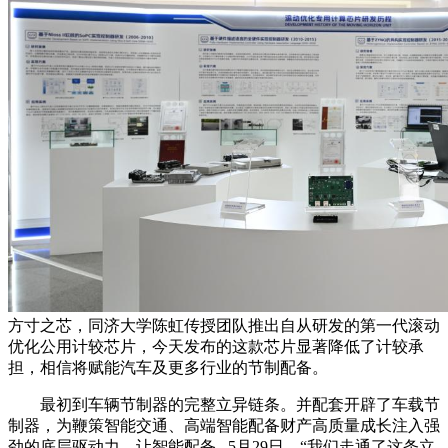
方寸之芯，同济大学陈虹传授团队推出自从研发的第一代滚动
优化公用计较芯片，今天发布的这款芯片显著降低了计较承
担，相信将赋能汽车及更多行业的节制配备。
最初到车辆节制器的完整立异链条。并配套开辟了车载节
制器，为鞭策智能交通、高端智能配备财产高质量成长注入强
劲的底层驱动力。让智能配备...5月29日，“我们走通了这条立