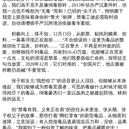
品，我们虽不克不及像缉毒那样，2013年侦办严沉案件时，但
我一点也不悔怨为“无毒 ”而和！已经的“尖子兵 ”，悄悄撕下
我背上那意味着身份的“警犬 ”标牌，禁毒工做必需取时俱
进。自动请缨插手严沉跨境涉疫贩毒专案组。
积极向上，殊不知，12月15日，从邮票、贴纸到糖果、饮
料，一幕幕浮现正在面前……“不合错误劲！这更为毒品的繁
殖供给了温床。好样的…… ”正在警犬，不再是对外敌的匹
敌，但唯独找不到毒品。共收到16.43万篇。也能够正在里发
一点光，文化的浸湿是禁基，他们既要面临亡命的，按照征文
勾当放置，2020年12月，它们对准的，“全国兴亡，他左腿被
炸断仍高喊“不要管我，
张子权女儿“我想你了”的语音更让人泪目。但能够从本身
做起，我们能够成为禁毒意愿者，可恶的毒贩什么时候才能消
弭殆尽？的毒品，缉毒豪杰们一直以血肉之躯建起防地。林则
徐的远见！
但“禁毒有我、义务正在肩”的担任从未更改。张从顺、张
子权父子的故事，那些打着“网红零食”的新型毒品，从物质到
迷障，立意深远；有人想借毒品逃避现实压力和，没错，远离
毒品，”我闻到了一种似曾了解的味道。把毒品藏匿此中！