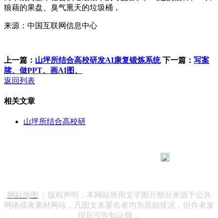
狼藉的果盘、臭气熏天的垃圾桶，
来源：中国互联网信息中心
上一篇：
山坪所结合高校研发AI康复锻炼系统
下一篇：
写案
牍、做PPT、画AI图、
返回列表
相关文章
山坪所结合高校研
183 9181 6005
客服热线：
客服QQ：10014803 公司地址：陕西省咸阳市秦都区世纪大
道华宇双子星A座 法律顾问：陕西润丰律师事务所
网站地图
| 版权声明：本网站所用文字图片部分来源于公共
网络或者素材网站，凡图文未署名者均为原始状况，但作者发
现后可告知认领，