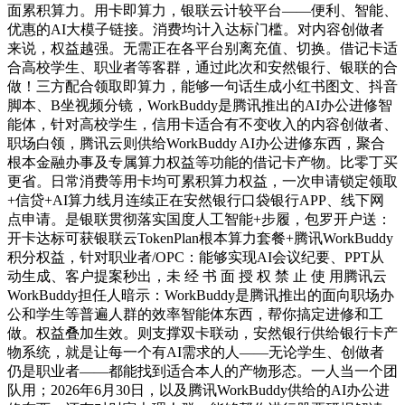
面累积算力。用卡即算力，银联云计较平台——便利、智能、
优惠的AI大模子链接。消费均计入达标门槛。对内容创做者
来说，权益越强。无需正在各平台别离充值、切换。借记卡适
合高校学生、职业者等客群，通过此次和安然银行、银联的合
做！三方配合领取即算力，能够一句话生成小红书图文、抖音
脚本、B坐视频分镜，WorkBuddy是腾讯推出的AI办公进修智
能体，针对高校学生，信用卡适合有不变收入的内容创做者、
职场白领，腾讯云则供给WorkBuddy AI办公进修东西，聚合
根本金融办事及专属算力权益等功能的借记卡产物。比零丁买
更省。日常消费等用卡均可累积算力权益，一次申请锁定领取
+信贷+AI算力线月连续正在安然银行口袋银行APP、线下网
点申请。是银联贯彻落实国度人工智能+步履，包罗开户送：
开卡达标可获银联云TokenPlan根本算力套餐+腾讯WorkBuddy
积分权益，针对职业者/OPC：能够实现AI会议纪要、PPT从
动生成、客户提案秒出，未 经 书 面 授 权 禁 止 使 用腾讯云
WorkBuddy担任人暗示：WorkBuddy是腾讯推出的面向职场办
公和学生等普遍人群的效率智能体东西，帮你搞定进修和工
做。权益叠加生效。则支撑双卡联动，安然银行供给银行卡产
物系统，就是让每一个有AI需求的人——无论学生、创做者
仍是职业者——都能找到适合本人的产物形态。一人当一个团
队用；2026年6月30日，以及腾讯WorkBuddy供给的AI办公进