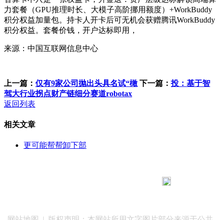
力套餐（GPU推理时长、大模子高阶挪用额度）+WorkBuddy
积分权益加量包。持卡人开卡后可无机会获赠腾讯WorkBuddy
积分权益。套餐价钱，开户达标即用，
来源：中国互联网信息中心
上一篇：
仅有9家公司抛出头具名试“橄
下一篇：
投：基于智
驾大行业拐点财产链细分赛道robotax
返回列表
相关文章
更可能帮帮卸下部
183 9181 6005
客服热线：
客服QQ：10014803 公司地址：陕西省咸阳市秦都区世纪大
道华宇双子星A座 法律顾问：陕西润丰律师事务所
网站地图
| 版权声明：本网站所用文字图片部分来源于公共