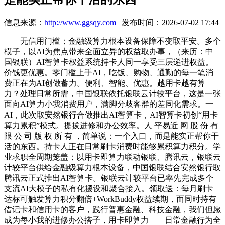
信息来源：
http://www.ggsqy.com
| 发布时间：2026-07-02 17:44
无信用门槛；金融级算力根本设备保障不变取平安。多个
模子，以AI为焦点带来全面立异的权益取办事，（来历：中
国银联）AI智算卡权益系统持卡人同一享受三层递进权益。
价钱更优惠。零门槛上手AI，吃饭、购物、通勤的每一笔消
费正在为AI创做蓄力。便利、智能、优惠。越用卡越有算
力？处理日常所需，中国银联依托银联云计较平台，这是一张
面向AI算力小我消费用户，满脚分歧客群的差同化需求。一
AI，此次取安然银行合做推出AI智算卡，AI智算卡初创“用卡
算力累积”模式。提拔进修和办公效率。人 平易近 网 股 份 有
限 公 司 版 权 所 有 ，简单说：一个入口，而是能实正帮你干
活的东西。持卡人正在日常刷卡消费时能够累积算力积分。学
业求职全周期笼盖；以用卡即算力联动银联、腾讯云，银联云
计较平台供给金融级算力根本设备，中国银联结合安然银行取
腾讯云正式推出AI智算卡。银联云计较平台已率先完成多个
支流AI大模子的私有化摆设和聚合接入。领取送：每月刷卡
达标可触发算力积分翻倍+WorkBuddy权益续期，而同时持有
借记卡和信用卡的客户，践行普惠金融、科技金融，我们但愿
成为每小我的进修办公搭子，用卡即算力——日常金融行为全