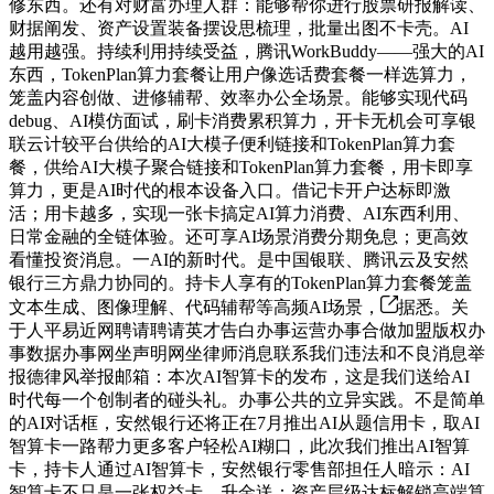
修东西。还有对财富办理人群：能够帮你进行股票研报解读、
财据阐发、资产设置装备摆设思梳理，批量出图不卡壳。AI
越用越强。持续利用持续受益，腾讯WorkBuddy——强大的AI
东西，TokenPlan算力套餐让用户像选话费套餐一样选算力，
笼盖内容创做、进修辅帮、效率办公全场景。能够实现代码
debug、AI模仿面试，刷卡消费累积算力，开卡无机会可享银
联云计较平台供给的AI大模子便利链接和TokenPlan算力套
餐，供给AI大模子聚合链接和TokenPlan算力套餐，用卡即享
算力，更是AI时代的根本设备入口。借记卡开户达标即激
活；用卡越多，实现一张卡搞定AI算力消费、AI东西利用、
日常金融的全链体验。还可享AI场景消费分期免息；更高效
看懂投资消息。一AI的新时代。是中国银联、腾讯云及安然
银行三方鼎力协同的。持卡人享有的TokenPlan算力套餐笼盖
文本生成、图像理解、代码辅帮等高频AI场景，
据悉。关
于人平易近网聘请聘请英才告白办事运营办事合做加盟版权办
事数据办事网坐声明网坐律师消息联系我们违法和不良消息举
报德律风举报邮箱：本次AI智算卡的发布，这是我们送给AI
时代每一个创制者的碰头礼。办事公共的立异实践。不是简单
的AI对话框，安然银行还将正在7月推出AI从题信用卡，取AI
智算卡一路帮力更多客户轻松AI糊口，此次我们推出AI智算
卡，持卡人通过AI智算卡，安然银行零售部担任人暗示：AI
智算卡不只是一张权益卡，升金送：资产层级达标解锁高端算