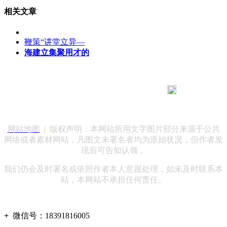
相关文章
鞭策“讲堂立异—
海建立集聚用才的
183 9181 6005
客服热线：
客服QQ：10014803 公司地址：陕西省咸阳市秦都区世纪大
道华宇双子星A座 法律顾问：陕西润丰律师事务所
网站地图
| 版权声明：本网站所用文字图片部分来源于公共
网络或者素材网站，凡图文未署名者均为原始状况，但作者发
现后可告知认领，
我们仍会及时署名或依照作者本人意愿处理，如未及时联系本
站，本网站不承担任何责任。
+
微信号：
18391816005