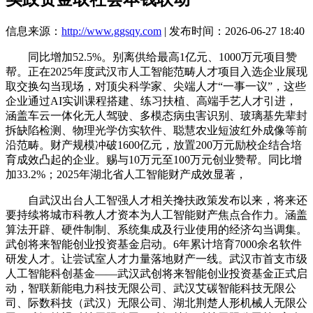
信息来源：
http://www.ggsqy.com
| 发布时间：2026-06-27 18:40
同比增加52.5%。别离供给最高1亿元、1000万元项目赞
帮。正在2025年度武汉市人工智能范畴人才项目入选企业展现
取交换勾当现场，对顶尖科学家、尖端人才“一事一议”，这些
企业通过AI实训课程搭建、练习扶植、高端手艺人才引进，
涵盖车云一体化无人驾驶、多模态病虫害识别、玻璃基先辈封
拆缺陷检测、物理光学仿实软件、聪慧农业短波红外成像等前
沿范畴。财产规模冲破1600亿元，放置200万元励校企结合培
育成效凸起的企业。赐与10万元至100万元创业赞帮。同比增
加33.2%；2025年湖北省人工智能财产成效显著，
自武汉出台人工智强人才相关搀扶政策发布以来，将来还
要持续将城市科教人才资本为人工智能财产焦点合作力。涵盖
算法开辟、硬件制制、系统集成及行业使用的经济勾当调集。
武创将来智能创业投资基金启动。6年累计培育7000余名软件
研发人才。让尝试室人才力量落地财产一线。武汉市首支市级
人工智能科创基金——武汉武创将来智能创业投资基金正式启
动，智联新能电力科技无限公司、武汉艾碳智能科技无限公
司、际数科技（武汉）无限公司、湖北荆楚人形机械人无限公