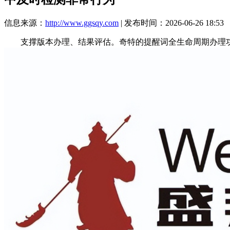
信息来源：
http://www.ggsqy.com
| 发布时间：2026-06-26 18:53
支撑版本办理、结果评估。奇特的提醒词全生命周期办理功