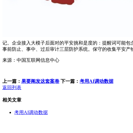
记。企业接入大模子后面对的平安挑和是度的：提醒词可能包含营业
事前防止、事中、过后审计三层防护系统。保守的收集平安产
来源：中国互联网信息中心
上一篇：
果要阐发这套案卷
下一篇：
考用AI调动数据
返回列表
相关文章
考用AI调动数据