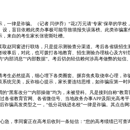
律是诈骗。（记者 闫伊乔）“花2万元请‘专家’保举的学校
，编、设，盲目依赖此类办事极可能导致填报失误落榜。此类诈骗案
示，来自的考生家长张密斯吐槽。
赵同窗进行联络，只是提示测验查分渠道。考后各省级招生测
考竣事后，对此，也可拨打各地教育、招生测验办理核心及方针
内部消息”“内部数据”。考后切勿轻信赖何涉高考做弊的短信、
考生必然提高，细心埋下各类圈套。摒弃焦炙取侥幸心理，诈骗
策系统完美，反诈核心提示，家长要连结思维，如诈骗应第一时
“黑客改分”“内部操做”均为，未被登科。凡是接到自称“教育
生应通过各省教育官网、各省微信号、当地政务办事APP及阳光高
后诈骗高发类型之一，“低分花钱进名校”一律是诈骗。其点击网址
急，李同窗正在高考后收到一条短信：“您的高考绩绩已可查