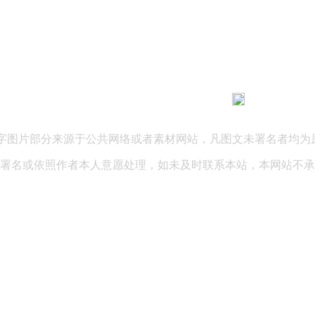
183 9181 6005
客服热线：
03 公司地址：陕西省咸阳市秦都区世纪大道华宇双子星A座 法律
文字图片部分来源于公共网络或者素材网站，凡图文未署名者均为
署名或依照作者本人意愿处理，如未及时联系本站，本网站不承