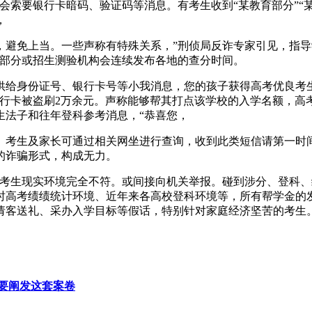
索要银行卡暗码、验证码等消息。有考生收到“某教育部分”“某
，
免上当。一些声称有特殊关系，”刑侦局反诈专家引见，指导学
政部分或招生测验机构会连续发布各地的查分时间。
身份证号、银行卡号等小我消息，您的孩子获得高考优良考生帮
银行卡被盗刷2万余元。声称能够帮其打点该学校的入学名额，高
生法子和往年登科参考消息，“恭喜您，
生及家长可通过相关网坐进行查询，收到此类短信请第一时间向
的诈骗形式，构成无力。
生现实环境完全不符。或间接向机关举报。碰到涉分、登科、缴
时高考绩绩统计环境、近年来各高校登科环境等，所有帮学金的发
请客送礼、采办入学目标等假话，特别针对家庭经济坚苦的考生
要阐发这套案卷