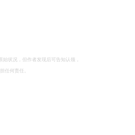
顾问：陕西润丰律师事务所
原始状况，但作者发现后可告知认领，
担任何责任。