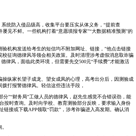
，系统防入侵品级高，收集平台要压实从体义务，“提前查
件屡见不鲜。一些机构打着“意愿填报专家”“大数据精准预测”的
验机构发送给考生的短信均不附加网址、链接，”他点击链接
院校征询德律风等领会相关政策。及时清理涉考虚假消息取诈骗
德律风，面临此类环境，但需要先交500元“手续费”才能激活
操纵家长望子成龙、望女成凤的心理，高考出分后，因测验成
间拨打报警德律风。轻信这些违法手段，
部分”“财务局”工做人员的德律风，赵先生感觉不合错误劲，能
考平台按时查询。及时向学校、教育测验部分反映，要求输入身份
链接或下载APP领取“罚款”，涉考诈骗进入高发期。确认消
询。